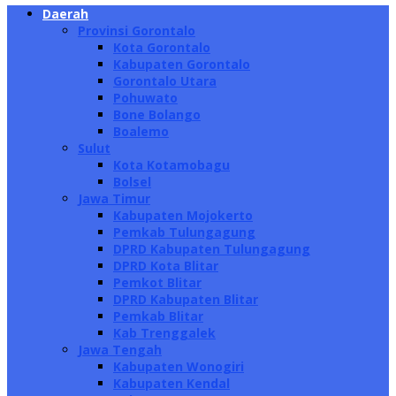
Daerah
Provinsi Gorontalo
Kota Gorontalo
Kabupaten Gorontalo
Gorontalo Utara
Pohuwato
Bone Bolango
Boalemo
Sulut
Kota Kotamobagu
Bolsel
Jawa Timur
Kabupaten Mojokerto
Pemkab Tulungagung
DPRD Kabupaten Tulungagung
DPRD Kota Blitar
Pemkot Blitar
DPRD Kabupaten Blitar
Pemkab Blitar
Kab Trenggalek
Jawa Tengah
Kabupaten Wonogiri
Kabupaten Kendal