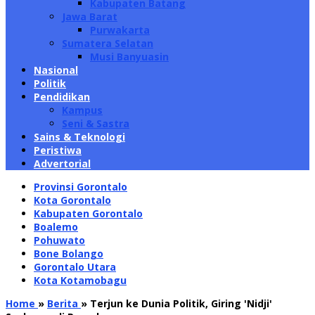
Kabupaten Batang
Jawa Barat
Purwakarta
Sumatera Selatan
Musi Banyuasin
Nasional
Politik
Pendidikan
Kampus
Seni & Sastra
Sains & Teknologi
Peristiwa
Advertorial
Provinsi Gorontalo
Kota Gorontalo
Kabupaten Gorontalo
Boalemo
Pohuwato
Bone Bolango
Gorontalo Utara
Kota Kotamobagu
Home
»
Berita
»
Terjun ke Dunia Politik, Giring 'Nidji'