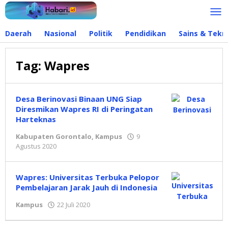
Lewati
ke
konten
Daerah
Nasional
Politik
Pendidikan
Sains & Tekn
Tag:
Wapres
Desa Berinovasi Binaan UNG Siap
Diresmikan Wapres RI di Peringatan
Harteknas
Kabupaten Gorontalo
,
Kampus
9
Agustus 2020
oleh
admin
Wapres: Universitas Terbuka Pelopor
Pembelajaran Jarak Jauh di Indonesia
Kampus
22 Juli 2020
oleh
admin