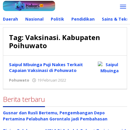
Lewati
ke
konten
Daerah
Nasional
Politik
Pendidikan
Sains & Tekn
Tag:
Vaksinasi. Kabupaten
Poihuwato
Saipul Mbuinga Puji Nakes Terkait
Capaian Vaksinasi di Pohuwato
Pohuwato
19 Februari 2022
oleh
Dwi
Manoppo
Berita terbaru
Gusnar dan Rusli Bertemu, Pengembangan Depo
Pertamina Pelabuhan Gorontalo jadi Pembahasan