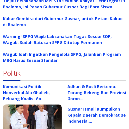
Tinjau Pelaksanaan MPLS Di Sekolah Rakyat Terintegrasi 1
Boalemo, Ini Pesan Gubernur Gusnar Bagi Para Siswa
Kabar Gembira dari Gubernur Gusnar, untuk Petani Kakao
di Boalemo
Warning! SPPG Wajib Laksanakan Tugas Sesuai SOP,
Wagub: Sudah Ratusan SPPG Ditutup Permanen
Wagub Idah Ingatkan Pengelola SPPG, Jalankan Program
MBG Harus Sesuai Standar
Politik
Komunikasi Politik
Adhan & Rusli Bertemu:
Nonverbal Ala Ghalieb,
Torang Bekeng Bae Provinsi
Peluang Koalisi Go…
Goron…
Gusnar Ismail Kumpulkan
Kepala Daerah Demokrat se
Indonesia,…