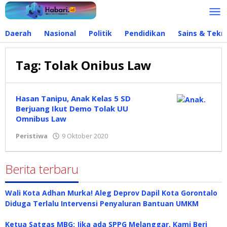
Lewati
ke
konten
Daerah
Nasional
Politik
Pendidikan
Sains & Tekn
Tag:
Tolak Onibus Law
Hasan Tanipu, Anak Kelas 5 SD
Berjuang Ikut Demo Tolak UU
Omnibus Law
Peristiwa
9 Oktober 2020
oleh
Redaksi
Berita terbaru
Wali Kota Adhan Murka! Aleg Deprov Dapil Kota Gorontalo
Diduga Terlalu Intervensi Penyaluran Bantuan UMKM
Ketua Satgas MBG: Jika ada SPPG Melanggar, Kami Beri