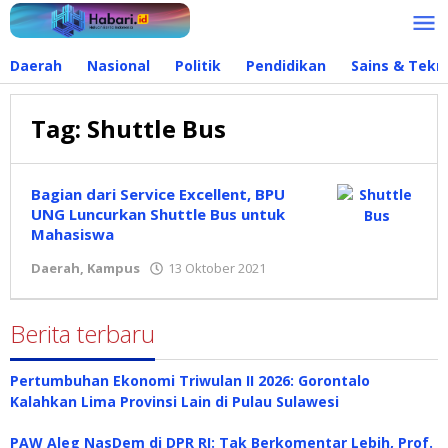
Lewati
ke
konten
Daerah
Nasional
Politik
Pendidikan
Sains & Tekn
Tag:
Shuttle Bus
Bagian dari Service Excellent, BPU
UNG Luncurkan Shuttle Bus untuk
Mahasiswa
Daerah
,
Kampus
13 Oktober 2021
oleh
admin
Berita terbaru
Pertumbuhan Ekonomi Triwulan II 2026: Gorontalo
Kalahkan Lima Provinsi Lain di Pulau Sulawesi
PAW Aleg NasDem di DPR RI: Tak Berkomentar Lebih, Prof.