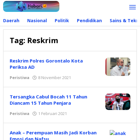
Lewati
ke
konten
Daerah
Nasional
Politik
Pendidikan
Sains & Tekn
Tag:
Reskrim
Reskrim Polres Gorontalo Kota
Periksa AD
Peristiwa
8 November 2021
oleh
Redaksi
Tersangka Cabul Bocah 11 Tahun
Diancam 15 Tahun Penjara
Peristiwa
1 Februari 2021
oleh
Redaksi
Anak – Perempuan Masih Jadi Korban
Emosi dan Nafsu