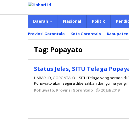
Lewati
ke
konten
Daerah
Nasional
Politik
Pendi
Provinsi Gorontalo
Kota Gorontalo
Kabupaten
Tag:
Popayato
Status Jelas, SITU Telaga Popa
HABARI.ID, GORONTALO – SITU Telaga yang berada di
Pohuwato akan segera dibersihkan dari gulma yang 
Pohuwato
,
Provinsi Gorontalo
20 Juli 2019
ol
ad