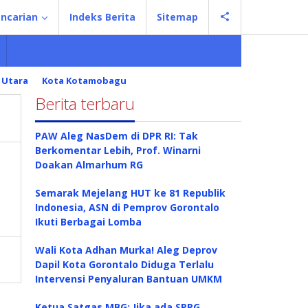
ncarian
Indeks Berita
Sitemap
 Utara
Kota Kotamobagu
Berita terbaru
PAW Aleg NasDem di DPR RI: Tak
Berkomentar Lebih, Prof. Winarni
Doakan Almarhum RG
Semarak Mejelang HUT ke 81 Republik
Indonesia, ASN di Pemprov Gorontalo
Ikuti Berbagai Lomba
Wali Kota Adhan Murka! Aleg Deprov
Dapil Kota Gorontalo Diduga Terlalu
Intervensi Penyaluran Bantuan UMKM
Ketua Satgas MBG: Jika ada SPPG