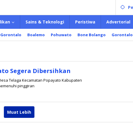
Pe
dikan
Sains & Teknologi
Peristiwa
Advertorial
 Gorontalo
Boalemo
Pohuwato
Bone Bolango
Gorontalo
yato Segera Dibersihkan
 Desa Telaga Kecamatan Popayato Kabupaten
memenuhi pinggiran
eh
min
Muat Lebih