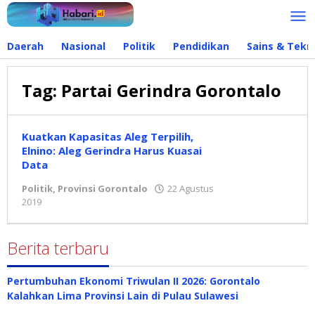
Lewati
ke
konten
Daerah
Nasional
Politik
Pendidikan
Sains & Tekn
Tag:
Partai Gerindra Gorontalo
Kuatkan Kapasitas Aleg Terpilih,
Elnino: Aleg Gerindra Harus Kuasai
Data
Politik
,
Provinsi Gorontalo
22 Agustus
2019
oleh
admin
Berita terbaru
Pertumbuhan Ekonomi Triwulan II 2026: Gorontalo
Kalahkan Lima Provinsi Lain di Pulau Sulawesi