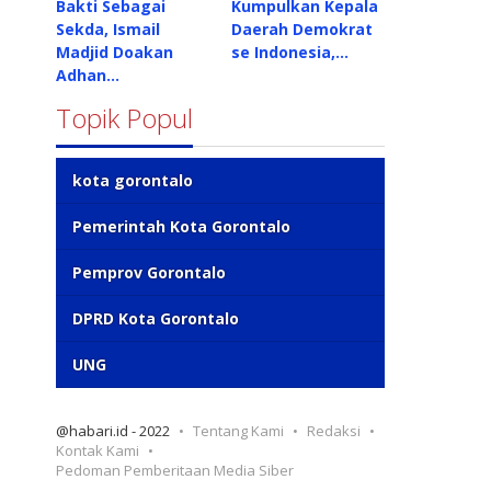
Bakti Sebagai
Kumpulkan Kepala
Sekda, Ismail
Daerah Demokrat
Madjid Doakan
se Indonesia,…
Adhan…
Topik Popul
kota gorontalo
Pemerintah Kota Gorontalo
Pemprov Gorontalo
DPRD Kota Gorontalo
UNG
@habari.id - 2022
Tentang Kami
Redaksi
Kontak Kami
Pedoman Pemberitaan Media Siber