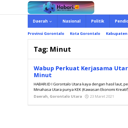
Lewati
ke
konten
Daerah
Nasional
Politik
Pendi
Provinsi Gorontalo
Kota Gorontalo
Kabupaten
Tag:
Minut
Wabup Perkuat Kerjasama Utar
Minut
HABARI.ID I Gorontalo Utara kaya dengan hasil laut, 
Minahasa Utara punya KEK (Kawasan Ekonomi Kreatif)
Daerah
,
Gorontalo Utara
23 Maret 2021
oleh
Redak