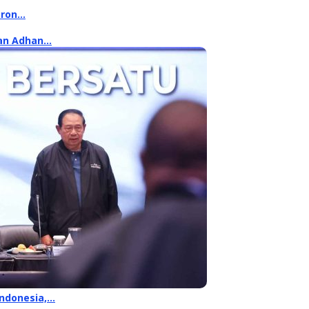
oron…
kan Adhan…
Indonesia,…