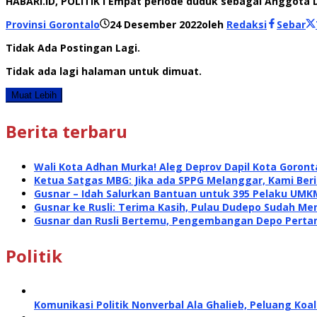
HABARI.ID, POLITIK I Empat periode duduk sebagai Anggota 
Provinsi Gorontalo
24 Desember 2022
oleh
Redaksi
Sebar
Tidak Ada Postingan Lagi.
Tidak ada lagi halaman untuk dimuat.
Muat Lebih
Berita terbaru
Wali Kota Adhan Murka! Aleg Deprov Dapil Kota Goront
Ketua Satgas MBG: Jika ada SPPG Melanggar, Kami Ber
Gusnar – Idah Salurkan Bantuan untuk 395 Pelaku UMK
Gusnar ke Rusli: Terima Kasih, Pulau Dudepo Sudah Me
Gusnar dan Rusli Bertemu, Pengembangan Depo Perta
Politik
Komunikasi Politik Nonverbal Ala Ghalieb, Peluang Koal