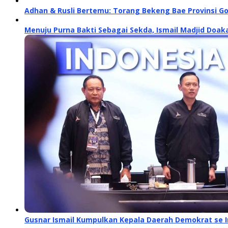
Adhan & Rusli Bertemu: Torang Bekeng Bae Provinsi G
Menuju Purna Bakti Sebagai Sekda, Ismail Madjid Doa
Gusnar Ismail Kumpulkan Kepala Daerah Demokrat se 