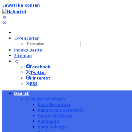
Lewati ke konten
Pencarian
Indeks Berita
Sitemap
Facebook
Twitter
Pinterest
RSS
Daerah
Provinsi Gorontalo
Kota Gorontalo
Kabupaten Gorontalo
Gorontalo Utara
Pohuwato
Bone Bolango