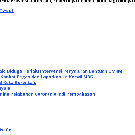
DPRD Provinsi Gorontalo, sepertinya belum cukup bagi diriny
Tweet
alo Diduga Terlalu Intervensi Penyaluran Bantuan UMKM
i Sanksi Tegas dan Laporkan ke Korwil MBG
M Kota Gorontalo
nyala
mina Pelabuhan Gorontalo jadi Pembahasan
isi Go…