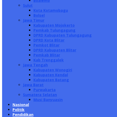
Boalemo
Sulut
Kota Kotamobagu
Bolsel
Jawa Timur
Kabupaten Mojokerto
Pemkab Tulungagung
DPRD Kabupaten Tulungagung
DPRD Kota Blitar
Pemkot Blitar
DPRD Kabupaten Blitar
Pemkab Blitar
Kab Trenggalek
Jawa Tengah
Kabupaten Wonogiri
Kabupaten Kendal
Kabupaten Batang
Jawa Barat
Purwakarta
Sumatera Selatan
Musi Banyuasin
Nasional
Politik
Pendidikan