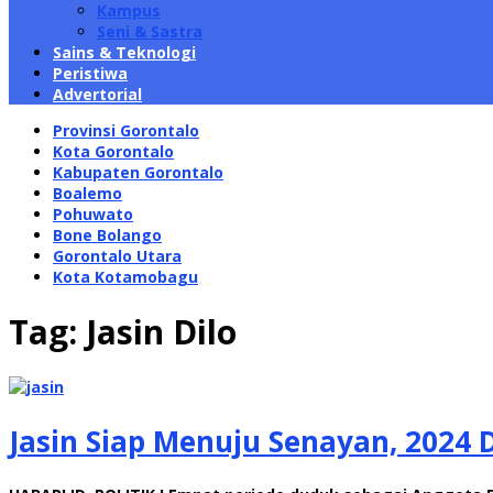
Kampus
Seni & Sastra
Sains & Teknologi
Peristiwa
Advertorial
Provinsi Gorontalo
Kota Gorontalo
Kabupaten Gorontalo
Boalemo
Pohuwato
Bone Bolango
Gorontalo Utara
Kota Kotamobagu
Tag:
Jasin Dilo
Jasin Siap Menuju Senayan, 2024