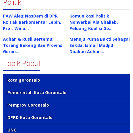
Politik
PAW Aleg NasDem di DPR
Komunikasi Politik
RI: Tak Berkomentar Lebih,
Nonverbal Ala Ghalieb,
Prof. Wina…
Peluang Koalisi Go…
Adhan & Rusli Bertemu:
Menuju Purna Bakti Sebagai
Torang Bekeng Bae Provinsi
Sekda, Ismail Madjid
Goron…
Doakan Adhan…
Topik Popul
kota gorontalo
Pemerintah Kota Gorontalo
Pemprov Gorontalo
DPRD Kota Gorontalo
UNG