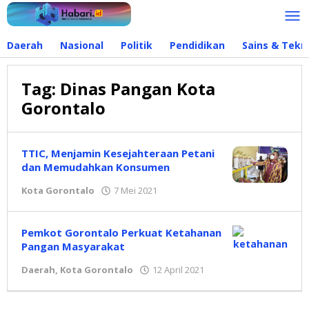
Lewati
ke
konten
Daerah
Nasional
Politik
Pendidikan
Sains & Tekn
Tag:
Dinas Pangan Kota
Gorontalo
TTIC, Menjamin Kesejahteraan Petani
dan Memudahkan Konsumen
Kota Gorontalo
7 Mei 2021
oleh
Redaksi
Pemkot Gorontalo Perkuat Ketahanan
Pangan Masyarakat
Daerah
,
Kota Gorontalo
12 April 2021
oleh
Redaksi