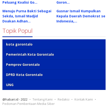
Peluang Koalisi Go…
Goron…
Menuju Purna Bakti Sebagai
Gusnar Ismail Kumpulkan
Sekda, Ismail Madjid
Kepala Daerah Demokrat se
Doakan Adhan…
Indonesia,…
Topik Popul
kota gorontalo
Pemerintah Kota Gorontalo
Pemprov Gorontalo
DPRD Kota Gorontalo
UNG
@habari.id - 2022
Tentang Kami
Redaksi
Kontak Kami
Pedoman Pemberitaan Media Siber