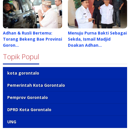
Adhan & Rusli Bertemu:
Menuju Purna Bakti Sebagai
Torang Bekeng Bae Provinsi
Sekda, Ismail Madjid
Goron…
Doakan Adhan…
Topik Popul
kota gorontalo
Pemerintah Kota Gorontalo
Pemprov Gorontalo
DPRD Kota Gorontalo
UNG