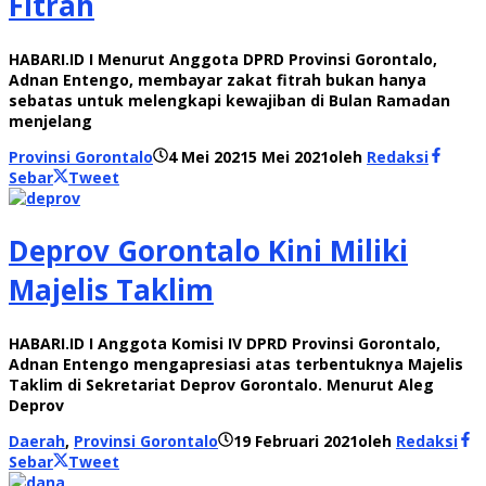
Fitrah
HABARI.ID I Menurut Anggota DPRD Provinsi Gorontalo,
Adnan Entengo, membayar zakat fitrah bukan hanya
sebatas untuk melengkapi kewajiban di Bulan Ramadan
menjelang
Provinsi Gorontalo
4 Mei 2021
5 Mei 2021
oleh
Redaksi
Sebar
Tweet
Deprov Gorontalo Kini Miliki
Majelis Taklim
HABARI.ID I Anggota Komisi IV DPRD Provinsi Gorontalo,
Adnan Entengo mengapresiasi atas terbentuknya Majelis
Taklim di Sekretariat Deprov Gorontalo. Menurut Aleg
Deprov
Daerah
,
Provinsi Gorontalo
19 Februari 2021
oleh
Redaksi
Sebar
Tweet