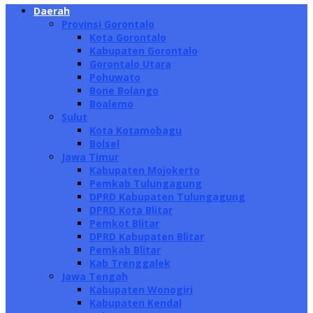
Daerah
Provinsi Gorontalo
Kota Gorontalo
Kabupaten Gorontalo
Gorontalo Utara
Pohuwato
Bone Bolango
Boalemo
Sulut
Kota Kotamobagu
Bolsel
Jawa Timur
Kabupaten Mojokerto
Pemkab Tulungagung
DPRD Kabupaten Tulungagung
DPRD Kota Blitar
Pemkot Blitar
DPRD Kabupaten Blitar
Pemkab Blitar
Kab Trenggalek
Jawa Tengah
Kabupaten Wonogiri
Kabupaten Kendal