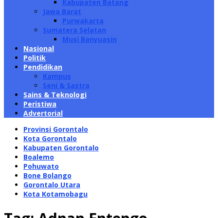
Kabupaten Batang
Jawa Barat
Purwakarta
Sumatera Selatan
Musi Banyuasin
Nasional
Politik
Pendidikan
Kampus
Seni & Sastra
Sains & Teknologi
Peristiwa
Advertorial
Provinsi Gorontalo
Kota Gorontalo
Kabupaten Gorontalo
Boalemo
Pohuwato
Bone Bolango
Gorontalo Utara
Kota Kotamobagu