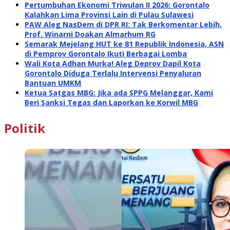
Pertumbuhan Ekonomi Triwulan II 2026: Gorontalo
Kalahkan Lima Provinsi Lain di Pulau Sulawesi
PAW Aleg NasDem di DPR RI: Tak Berkomentar Lebih,
Prof. Winarni Doakan Almarhum RG
Semarak Mejelang HUT ke 81 Republik Indonesia, ASN
di Pemprov Gorontalo Ikuti Berbagai Lomba
Wali Kota Adhan Murka! Aleg Deprov Dapil Kota
Gorontalo Diduga Terlalu Intervensi Penyaluran
Bantuan UMKM
Ketua Satgas MBG: Jika ada SPPG Melanggar, Kami
Beri Sanksi Tegas dan Laporkan ke Korwil MBG
Politik