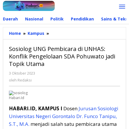
Lewati
ke
konten
Daerah
Nasional
Politik
Pendidikan
Sains & Tekn
Home
»
Kampus
»
Sosiolog
UNG
Pembicara
Sosiolog UNG Pembicara di UNHAS:
di
Konflik Pengelolaan SDA Pohuwato jadi
UNHAS:
Topik Utama
Konflik
Pengelolaan
3 Oktober 2023
oleh
SDA
Redaksi
oleh
Redaksi
Pohuwato
jadi
Topik
Habari.Id
Utama
HABARI.ID, KAMPUS I
Dosen
Jurusan Sosiologi
Universitas Negeri Gorontalo
Dr. Funco Tanipu,
S.T., M.A.
menjadi salah satu pembicara utama