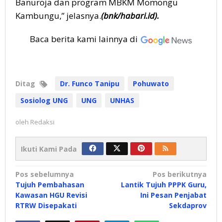
Banuroja dan program MBKM Momongu
Kambungu,” jelasnya.
(bnk/habari.id).
Baca berita kami lainnya di
Ditag
Dr. Funco Tanipu
Pohuwato
Sosiolog UNG
UNG
UNHAS
oleh
Redaksi
Ikuti Kami Pada
Navigasi
Pos sebelumnya
Pos berikutnya
Tujuh Pembahasan
Lantik Tujuh PPPK Guru,
pos
Kawasan HGU Revisi
Ini Pesan Penjabat
RTRW Disepakati
Sekdaprov