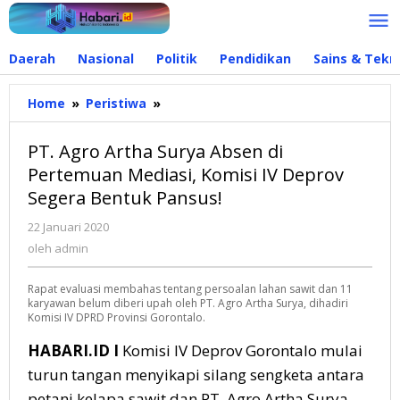
Lewati
ke
konten
Daerah
Nasional
Politik
Pendidikan
Sains & Tekn
Home
»
Peristiwa
»
PT.
Agro
Artha
PT. Agro Artha Surya Absen di
Surya
Pertemuan Mediasi, Komisi IV Deprov
Absen
Segera Bentuk Pansus!
di
Pertemuan
22 Januari 2020
oleh
Mediasi,
admin
oleh
admin
Komisi
IV
Rapat evaluasi membahas tentang persoalan lahan sawit dan 11
Deprov
karyawan belum diberi upah oleh PT. Agro Artha Surya, dihadiri
Segera
Komisi IV DPRD Provinsi Gorontalo.
Bentuk
Pansus!
HABARI.ID I
Komisi IV Deprov Gorontalo mulai
turun tangan menyikapi silang sengketa antara
petani kelapa sawit dan PT. Agro Artha Surya,