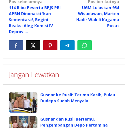
Navigasi
Pos sebelumnya
Pos berikutnya
114 Ribu Peserta BPJS PBI
UGM Luluskan 954
pos
APBN Dinonaktifkan
Wisudawan, Marten
Sementara!, Begini
Hadir Wakili Kagama
Reaksi Aleg Komisi IV
Pusat
Deprov …
Jangan Lewatkan
Gusnar ke Rusli: Terima Kasih, Pulau
Dudepo Sudah Menyala
Gusnar dan Rusli Bertemu,
Pengembangan Depo Pertamina