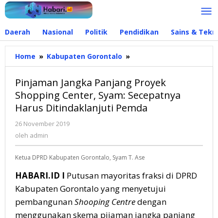
Lewati
ke
konten
Daerah
Nasional
Politik
Pendidikan
Sains & Tekn
Home
»
Kabupaten Gorontalo
»
Pinjaman
Jangka
Panjang
Pinjaman Jangka Panjang Proyek
Proyek
Shopping Center, Syam: Secepatnya
Shopping
Harus Ditindaklanjuti Pemda
Center,
Syam:
26 November 2019
oleh
Secepatnya
admin
oleh
admin
Harus
Ditindaklanjuti
Ketua DPRD Kabupaten Gorontalo, Syam T. Ase
Pemda
HABARI.ID I
Putusan mayoritas fraksi di DPRD
Kabupaten Gorontalo yang menyetujui
pembangunan
Shooping Centre
dengan
menggunakan skema pijaman jangka panjang