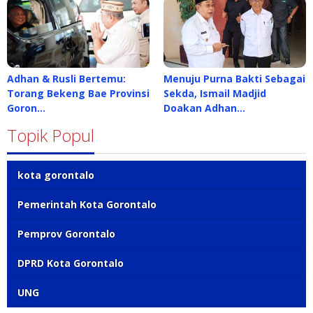
Adhan & Rusli Bertemu:
Menuju Purna Bakti Sebagai
Torang Bekeng Bae Provinsi
Sekda, Ismail Madjid
Goron…
Doakan Adhan…
Topik Popul
kota gorontalo
Pemerintah Kota Gorontalo
Pemprov Gorontalo
DPRD Kota Gorontalo
UNG