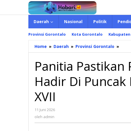
Lewati
ke
konten
Daerah
Nasional
Politik
Pendi
Provinsi Gorontalo
Kota Gorontalo
Kabupaten
Home
»
Daerah
»
Provinsi Gorontalo
»
Panit
Past
Pres
Panitia Pastikan
Prab
Hadir
Hadir Di Puncak
Di
Punc
Pela
XVII
PENA
Ke
XVII
11 Juni 2026
oleh
admin
oleh
admin