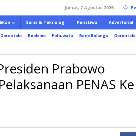
Jumat, 7 Agustus 2026
Pe
dikan
Sains & Teknologi
Peristiwa
Advertorial
 Gorontalo
Boalemo
Pohuwato
Bone Bolango
Gorontalo
ia
ikan
iden
 Presiden Prabowo
owo
 Pelaksanaan PENAS Ke
ak
ksanaan
S