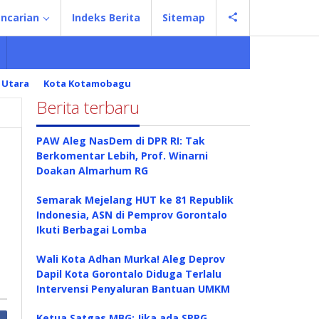
ncarian
Indeks Berita
Sitemap
 Utara
Kota Kotamobagu
Berita terbaru
PAW Aleg NasDem di DPR RI: Tak
Berkomentar Lebih, Prof. Winarni
Doakan Almarhum RG
Semarak Mejelang HUT ke 81 Republik
Indonesia, ASN di Pemprov Gorontalo
Ikuti Berbagai Lomba
Wali Kota Adhan Murka! Aleg Deprov
Dapil Kota Gorontalo Diduga Terlalu
Intervensi Penyaluran Bantuan UMKM
Ketua Satgas MBG: Jika ada SPPG