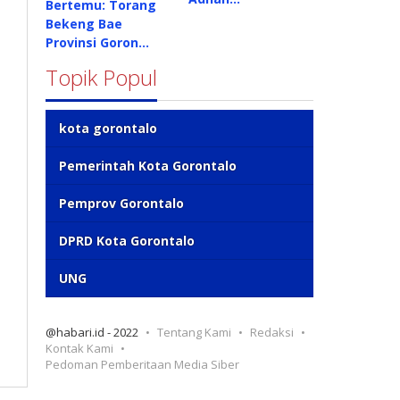
Bertemu: Torang
Bekeng Bae
Provinsi Goron…
Topik Popul
kota gorontalo
Pemerintah Kota Gorontalo
Pemprov Gorontalo
DPRD Kota Gorontalo
UNG
@habari.id - 2022
Tentang Kami
Redaksi
Kontak Kami
Pedoman Pemberitaan Media Siber