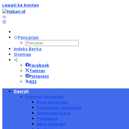
Lewati ke konten
Pencarian
Indeks Berita
Sitemap
Facebook
Twitter
Pinterest
RSS
Daerah
Provinsi Gorontalo
Kota Gorontalo
Kabupaten Gorontalo
Gorontalo Utara
Pohuwato
Bone Bolango