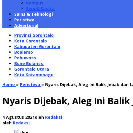
Kampus
Seni & Sastra
Sains & Teknologi
Peristiwa
Advertorial
Provinsi Gorontalo
Kota Gorontalo
Kabupaten Gorontalo
Boalemo
Pohuwato
Bone Bolango
Gorontalo Utara
Kota Kotamobagu
Home
»
Peristiwa
»
Nyaris Dijebak, Aleg Ini Balik Jebak dan
Nyaris Dijebak, Aleg Ini Bali
4 Agustus 2021
oleh
Redaksi
oleh
Redaksi