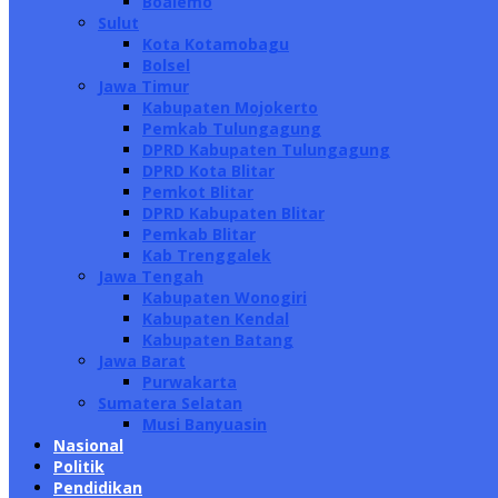
Boalemo
Sulut
Kota Kotamobagu
Bolsel
Jawa Timur
Kabupaten Mojokerto
Pemkab Tulungagung
DPRD Kabupaten Tulungagung
DPRD Kota Blitar
Pemkot Blitar
DPRD Kabupaten Blitar
Pemkab Blitar
Kab Trenggalek
Jawa Tengah
Kabupaten Wonogiri
Kabupaten Kendal
Kabupaten Batang
Jawa Barat
Purwakarta
Sumatera Selatan
Musi Banyuasin
Nasional
Politik
Pendidikan