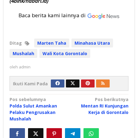
(4bink/habari.id)
Baca berita kami lainnya di
Ditag
Marten Taha
Minahasa Utara
Mushalah
Wali Kota Gorontalo
oleh
admin
Ikuti Kami Pada
Navigasi
Pos sebelumnya
Pos berikutnya
Polda Sulut Amankan
Mentan RI Kunjungan
pos
Pelaku Pengrusakan
Kerja di Gorontalo
Mushalah