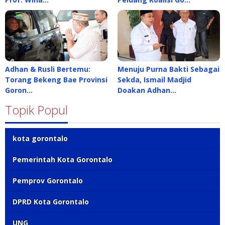
Adhan & Rusli Bertemu:
Menuju Purna Bakti Sebagai
Torang Bekeng Bae Provinsi
Sekda, Ismail Madjid
Goron…
Doakan Adhan…
Topik Popul
kota gorontalo
Pemerintah Kota Gorontalo
Pemprov Gorontalo
DPRD Kota Gorontalo
UNG