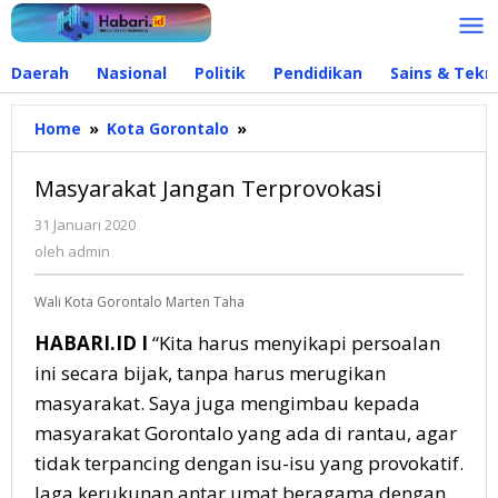
Lewati
ke
konten
Daerah
Nasional
Politik
Pendidikan
Sains & Tekn
Home
»
Kota Gorontalo
»
Masyarakat
Jangan
Terprovokasi
Masyarakat Jangan Terprovokasi
31 Januari 2020
oleh
admin
oleh
admin
Wali Kota Gorontalo Marten Taha
HABARI.ID I
“Kita harus menyikapi persoalan
ini secara bijak, tanpa harus merugikan
masyarakat. Saya juga mengimbau kepada
masyarakat Gorontalo yang ada di rantau, agar
tidak terpancing dengan isu-isu yang provokatif.
Jaga kerukunan antar umat beragama dengan