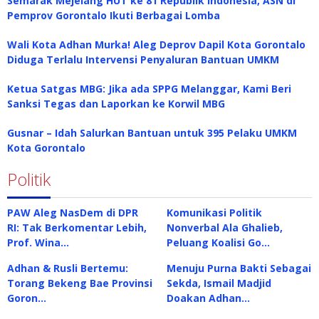
Semarak Mejelang HUT ke 81 Republik Indonesia, ASN di
Pemprov Gorontalo Ikuti Berbagai Lomba
Wali Kota Adhan Murka! Aleg Deprov Dapil Kota Gorontalo
Diduga Terlalu Intervensi Penyaluran Bantuan UMKM
Ketua Satgas MBG: Jika ada SPPG Melanggar, Kami Beri
Sanksi Tegas dan Laporkan ke Korwil MBG
Gusnar – Idah Salurkan Bantuan untuk 395 Pelaku UMKM
Kota Gorontalo
Politik
PAW Aleg NasDem di DPR
Komunikasi Politik
RI: Tak Berkomentar Lebih,
Nonverbal Ala Ghalieb,
Prof. Wina…
Peluang Koalisi Go…
Adhan & Rusli Bertemu:
Menuju Purna Bakti Sebagai
Torang Bekeng Bae Provinsi
Sekda, Ismail Madjid
Goron…
Doakan Adhan…