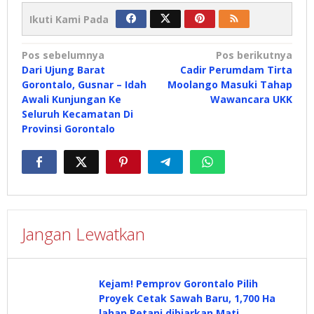
Ikuti Kami Pada
Navigasi
Pos sebelumnya
Pos berikutnya
Dari Ujung Barat
Cadir Perumdam Tirta
pos
Gorontalo, Gusnar – Idah
Moolango Masuki Tahap
Awali Kunjungan Ke
Wawancara UKK
Seluruh Kecamatan Di
Provinsi Gorontalo
Jangan Lewatkan
Kejam! Pemprov Gorontalo Pilih
Proyek Cetak Sawah Baru, 1,700 Ha
lahan Petani dibiarkan Mati