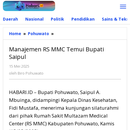
Lewati
ke
konten
Daerah
Nasional
Politik
Pendidikan
Sains & Tekn
Home
»
Pohuwato
»
Manajemen
RS
MMC
Manajemen RS MMC Temui Bupati
Temui
Saipul
Bupati
Saipul
15 Mei 2025
oleh
Biro
oleh
Biro Pohuwato
Pohuwato
HABARI.ID – Bupati Pohuwato, Saipul A.
Mbuinga, didampingi Kepala Dinas Kesehatan,
Fidi Mustafa, menerima kunjungan silaturahmi
dari pihak Rumah Sakit Multazam Medical
Center (RS MMC) Kabupaten Pohuwato, Kamis