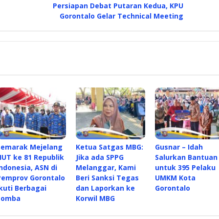
Persiapan Debat Putaran Kedua, KPU
Gorontalo Gelar Technical Meeting
Semarak Mejelang
Ketua Satgas MBG:
Gusnar – Idah
HUT ke 81 Republik
Jika ada SPPG
Salurkan Bantuan
Indonesia, ASN di
Melanggar, Kami
untuk 395 Pelaku
Pemprov Gorontalo
Beri Sanksi Tegas
UMKM Kota
Ikuti Berbagai
dan Laporkan ke
Gorontalo
Lomba
Korwil MBG