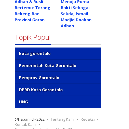
Adhan & Rusli
Menuju Purna
Bertemu: Torang
Bakti Sebagai
Bekeng Bae
Sekda, Ismail
Provinsi Goron…
Madjid Doakan
Adhan…
Topik Popul
kota gorontalo
Pemerintah Kota Gorontalo
Pemprov Gorontalo
DPRD Kota Gorontalo
UNG
@habari.id - 2022
Tentang Kami
Redaksi
Kontak Kami