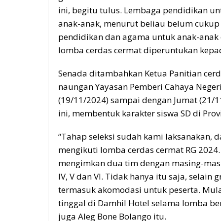
ini, begitu tulus. Lembaga pendidikan u
anak-anak, menurut beliau belum cukup 
pendidikan dan agama untuk anak-anak d
lomba cerdas cermat diperuntukan kepada
Senada ditambahkan Ketua Panitian cerd
naungan Yayasan Pemberi Cahaya Negeri in
(19/11/2024) sampai dengan Jumat (21/11
ini, membentuk karakter siswa SD di Prov
“Tahap seleksi sudah kami laksanakan, da
mengikuti lomba cerdas cermat RG 2024. 
mengimkan dua tim dengan masing-masing 
IV, V dan VI. Tidak hanya itu saja, selain
termasuk akomodasi untuk peserta. Mul
tinggal di Damhil Hotel selama lomba b
juga Aleg Bone Bolango itu.