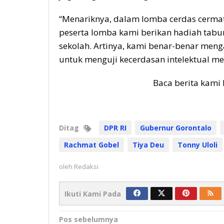
“Menariknya, dalam lomba cerdas cermat
peserta lomba kami berikan hadiah tabu
sekolah. Artinya, kami benar-benar men
untuk menguji kecerdasan intelektual me
Baca berita kami 
Ditag
DPR RI
Gubernur Gorontalo
Rachmat Gobel
Tiya Deu
Tonny Uloli
oleh
Redaksi
Ikuti Kami Pada
Navigasi
Pos sebelumnya