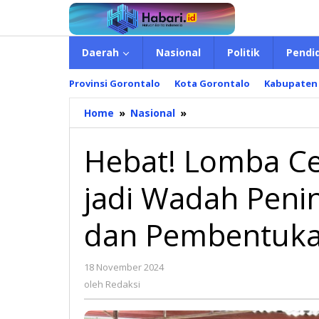
Lewati
ke
konten
Daerah
Nasional
Politik
Pendi
Provinsi Gorontalo
Kota Gorontalo
Kabupaten
Home
»
Nasional
»
Hebat!
Lomba
Cerdas
Hebat! Lomba C
Cermat
RG
jadi Wadah Peni
2024
jadi
Wadah
dan Pembentuka
Peningkatan
Kecerdasan
dan
18 November 2024
oleh
Pembentukan
Redaksi
oleh
Redaksi
Karakter
Siswa