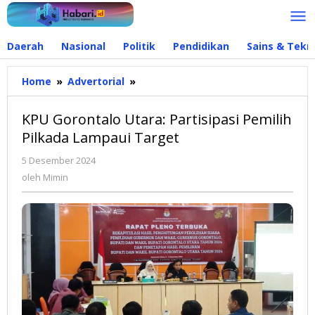
Lewati
ke
konten
Daerah
Nasional
Politik
Pendidikan
Sains & Tekn
Home
»
Advertorial
»
KPU
Gorontalo
Utara:
KPU Gorontalo Utara: Partisipasi Pemilih
Partisipasi
Pilkada Lampaui Target
Pemilih
Pilkada
5 Desember 2024
oleh
Lampaui
Mimin
oleh
Mimin
Target