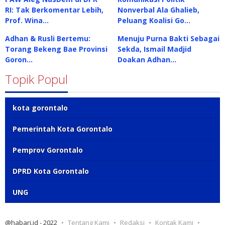
RI: Tak Berkomentar Lebih,
Nonverbal Ala Ghalieb,
Prof. Wina…
Peluang Koalisi Go…
Adhan & Rusli Bertemu:
Menuju Purna Bakti Sebagai
Torang Bekeng Bae Provinsi
Sekda, Ismail Madjid
Goron…
Doakan Adhan…
Topik Popul
kota gorontalo
Pemerintah Kota Gorontalo
Pemprov Gorontalo
DPRD Kota Gorontalo
UNG
@habari.id - 2022
Tentang Kami
Redaksi
Kontak Kami