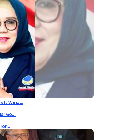
rof. Wina…
isi Go…
oron…