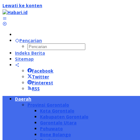
Lewati ke konten
Pencarian
Indeks Berita
Sitemap
Facebook
Twitter
Pinterest
RSS
Daerah
Provinsi Gorontalo
Kota Gorontalo
Kabupaten Gorontalo
Gorontalo Utara
Pohuwato
Bone Bolango