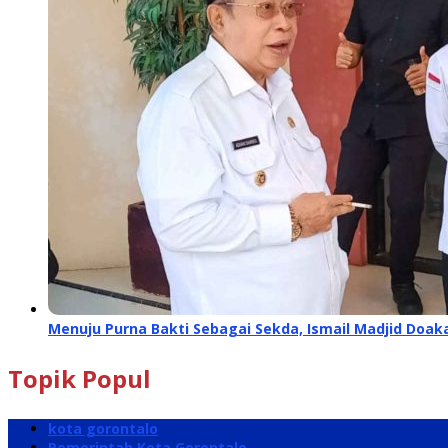
Menuju Purna Bakti Sebagai Sekda, Ismail Madjid Doa
Topik Popul
kota gorontalo
Pemerintah Kota Gorontalo