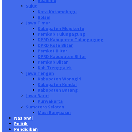
Boalemo
Sulut
Kota Kotamobagu
Bolsel
Jawa Timur
Kabupaten Mojokerto
Pemkab Tulungagung
DPRD Kabupaten Tulungagung
DPRD Kota Blitar
Pemkot Blitar
DPRD Kabupaten Blitar
Pemkab Blitar
Kab Trenggalek
Jawa Tengah
Kabupaten Wonogiri
Kabupaten Kendal
Kabupaten Batang
Jawa Barat
Purwakarta
Sumatera Selatan
Musi Banyuasin
Nasional
Politik
Pendidikan