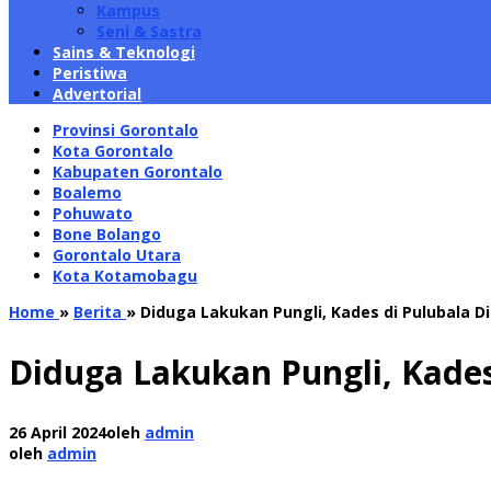
Kampus
Seni & Sastra
Sains & Teknologi
Peristiwa
Advertorial
Provinsi Gorontalo
Kota Gorontalo
Kabupaten Gorontalo
Boalemo
Pohuwato
Bone Bolango
Gorontalo Utara
Kota Kotamobagu
Home
»
Berita
»
Diduga Lakukan Pungli, Kades di Pulubala D
Diduga Lakukan Pungli, Kades
26 April 2024
oleh
admin
oleh
admin