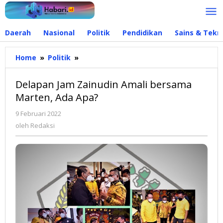
Lewati
ke
konten
Daerah
Nasional
Politik
Pendidikan
Sains & Tekn
Home
»
Politik
»
Delapan
Jam
Zainudin
Delapan Jam Zainudin Amali bersama
Amali
Marten, Ada Apa?
bersama
Marten,
9 Februari 2022
oleh
Ada
Redaksi
oleh
Redaksi
Apa?