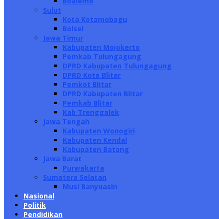
Boalemo
Sulut
Kota Kotamobagu
Bolsel
Jawa Timur
Kabupaten Mojokerto
Pemkab Tulungagung
DPRD Kabupaten Tulungagung
DPRD Kota Blitar
Pemkot Blitar
DPRD Kabupaten Blitar
Pemkab Blitar
Kab Trenggalek
Jawa Tengah
Kabupaten Wonogiri
Kabupaten Kendal
Kabupaten Batang
Jawa Barat
Purwakarta
Sumatera Selatan
Musi Banyuasin
Nasional
Politik
Pendidikan