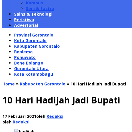
Kampus
Seni & Sastra
Sains & Teknologi
Peristiwa
Advertorial
Provinsi Gorontalo
Kota Gorontalo
Kabupaten Gorontalo
Boalemo
Pohuwato
Bone Bolango
Gorontalo Utara
Kota Kotamobagu
Home
»
Kabupaten Gorontalo
»
10 Hari Hadijah Jadi Bupati
10 Hari Hadijah Jadi Bupati
17 Februari 2021
oleh
Redaksi
oleh
Redaksi