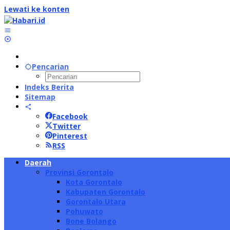
Lewati ke konten
Pencarian
Indeks Berita
Sitemap
Facebook
Twitter
Pinterest
RSS
Daerah
Provinsi Gorontalo
Kota Gorontalo
Kabupaten Gorontalo
Gorontalo Utara
Pohuwato
Bone Bolango