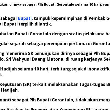
kan dirinya sebagai Plh Bupati Gorontalo selama 10 hari, yan
sebagai
Bupati
, tampuk kepemimpinan di Pemkab Go
 Bupati terpilih dilantik.
atan Bupati Gorontalo dengan status pelaksana har
ukir sejarah sebagai perempuan pertama di Goront
ung menerima SK penunjukan dirinya sebagai Plh Bupa
lo, Sri Wahyuni Daeng Matona, di ruang kerjanya Se
Hadijah selama 10 hari, terhitung sejak di nonakti
1.
Keputusan (SK) terkait melaksanakan tugas-tugas Bup
 Hadijah.
nti sebagai Plh Bupati Gorontalo, tidak akan menga
nsultasikan ke Provinsi atau Kemendagri RI,” ujarny