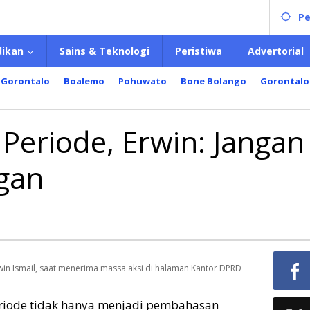
Pe
dikan
Sains & Teknologi
Peristiwa
Advertorial
 Gorontalo
Boalemo
Pohuwato
Bone Bolango
Gorontalo
 Periode, Erwin: Jangan
ngan
rwin Ismail, saat menerima massa aksi di halaman Kantor DPRD
periode tidak hanya menjadi pembahasan