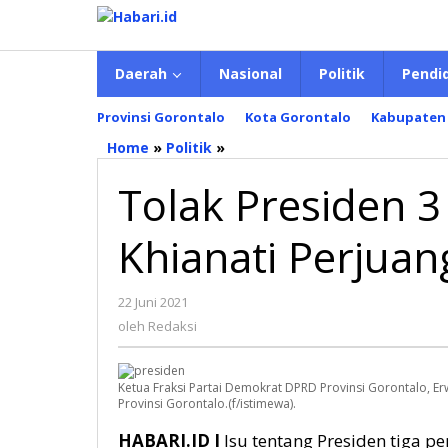
Lewati
ke
konten
Daerah
Nasional
Politik
Pendi
Provinsi Gorontalo
Kota Gorontalo
Kabupaten
Home
»
Politik
»
Tolak
Presiden
Tolak Presiden 3
3
Periode,
Erwin:
Khianati Perjua
Jangan
Khianati
Perjuangan
22 Juni 2021
oleh
Redaksi
oleh
Redaksi
Ketua Fraksi Partai Demokrat DPRD Provinsi Gorontalo, E
Provinsi Gorontalo.(f/istimewa).
HABARI.ID I
Isu tentang Presiden tiga 