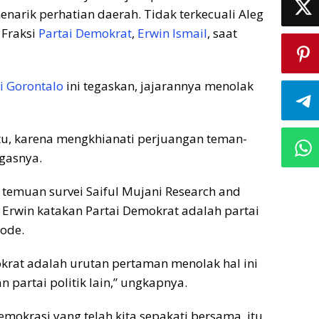
menarik perhatian daerah. Tidak terkecuali Aleg
 Fraksi
Partai Demokrat
,
Erwin Ismail
, saat
i Gorontalo
ini tegaskan, jajarannya menolak
tu, karena mengkhianati perjuangan teman-
egasnya.
 temuan survei Saiful Mujani Research and
, Erwin katakan Partai Demokrat adalah partai
iode.
okrat adalah urutan pertaman menolak hal ini
n partai politik lain,” ungkapnya.
emokrasi yang telah kita sepakati bersama, itu