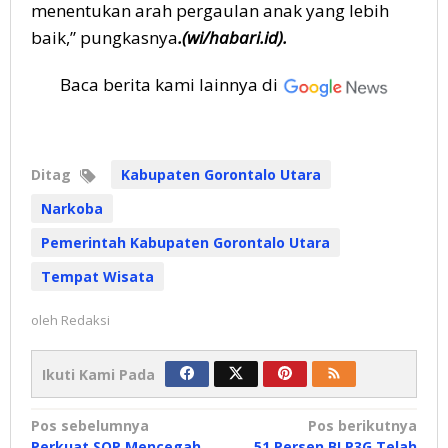
menentukan arah pergaulan anak yang lebih
baik,” pungkasnya
.(wi/habari.id).
Baca berita kami lainnya di
Ditag
Kabupaten Gorontalo Utara
Narkoba
Pemerintah Kabupaten Gorontalo Utara
Tempat Wisata
oleh
Redaksi
Ikuti Kami Pada
Navigasi
Pos sebelumnya
Pos berikutnya
Perkuat SOP Mencegah
51 Persen BLP3G Telah