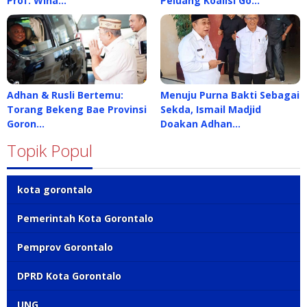
Prof. Wina…
Peluang Koalisi Go…
Adhan & Rusli Bertemu:
Menuju Purna Bakti Sebagai
Torang Bekeng Bae Provinsi
Sekda, Ismail Madjid
Goron…
Doakan Adhan…
Topik Popul
kota gorontalo
Pemerintah Kota Gorontalo
Pemprov Gorontalo
DPRD Kota Gorontalo
UNG