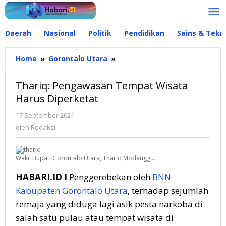
Lewati
ke
konten
Daerah
Nasional
Politik
Pendidikan
Sains & Tekn
Home
»
Gorontalo Utara
»
Thariq:
Pengawasan
Tempat
Thariq: Pengawasan Tempat Wisata
Wisata
Harus Diperketat
Harus
Diperketat
17 September 2021
oleh
Redaksi
oleh
Redaksi
Wakil Bupati Gorontalo Utara, Thariq Modanggu.
HABARI.ID I
Penggerebekan oleh
BNN
Kabupaten Gorontalo Utara
, terhadap sejumlah
remaja yang diduga lagi asik pesta narkoba di
salah satu pulau atau tempat wisata di