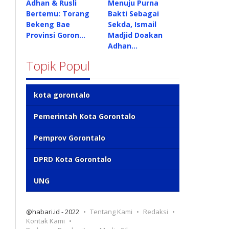
Adhan & Rusli
Menuju Purna
Bertemu: Torang
Bakti Sebagai
Bekeng Bae
Sekda, Ismail
Provinsi Goron…
Madjid Doakan
Adhan…
Topik Popul
kota gorontalo
Pemerintah Kota Gorontalo
Pemprov Gorontalo
DPRD Kota Gorontalo
UNG
@habari.id - 2022
Tentang Kami
Redaksi
Kontak Kami