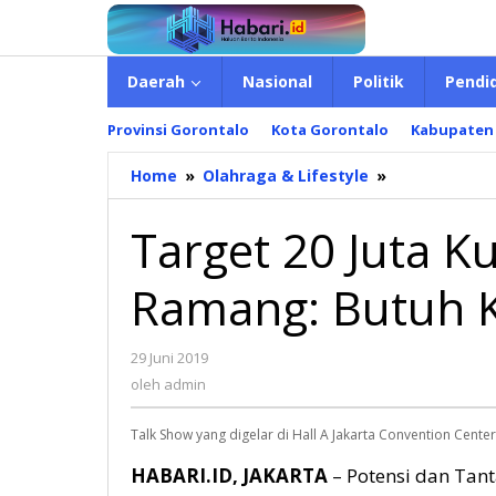
Lewati
ke
konten
Daerah
Nasional
Politik
Pendi
Provinsi Gorontalo
Kota Gorontalo
Kabupaten
Home
»
Olahraga & Lifestyle
»
Target
20
Juta
Target 20 Juta 
Kunjungan
Wisatawan,
Ramang: Butuh K
Ramang:
Butuh
Kerja
29 Juni 2019
oleh
Keras
admin
oleh
admin
Talk Show yang digelar di Hall A Jakarta Convention Cente
HABARI.ID, JAKARTA
– Potensi dan Tan