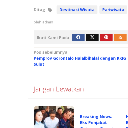
Ditag
Destinasi Wisata
Pariwisata
oleh
admin
Ikuti Kami Pada
Navigasi
Pos sebelumnya
Pemprov Gorontalo Halalbihalal dengan KKIG
pos
Sulut
Jangan Lewatkan
Breaking News:
Eks Penjabat