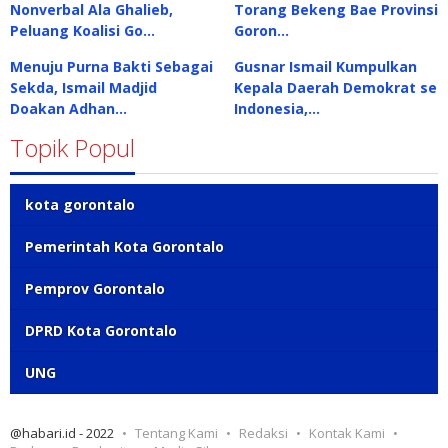
Nonverbal Ala Ghalieb,
Torang Bekeng Bae Provinsi
Peluang Koalisi Go…
Goron…
Menuju Purna Bakti Sebagai
Gusnar Ismail Kumpulkan
Sekda, Ismail Madjid
Kepala Daerah Demokrat se
Doakan Adhan…
Indonesia,…
Topik Popul
kota gorontalo
Pemerintah Kota Gorontalo
Pemprov Gorontalo
DPRD Kota Gorontalo
UNG
@habari.id - 2022
Tentang Kami
Redaksi
Kontak Kami