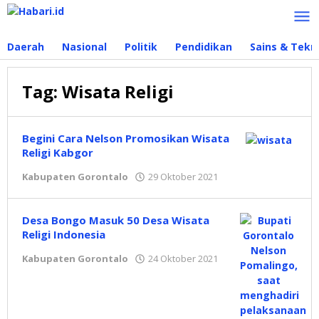
Lewati
ke
konten
Daerah
Nasional
Politik
Pendidikan
Sains & Tekn
Tag:
Wisata Religi
Begini Cara Nelson Promosikan Wisata
Religi Kabgor
Kabupaten Gorontalo
29 Oktober 2021
oleh
Redaksi
Desa Bongo Masuk 50 Desa Wisata
Religi Indonesia
Kabupaten Gorontalo
24 Oktober 2021
oleh
Hidayat
Mokambu