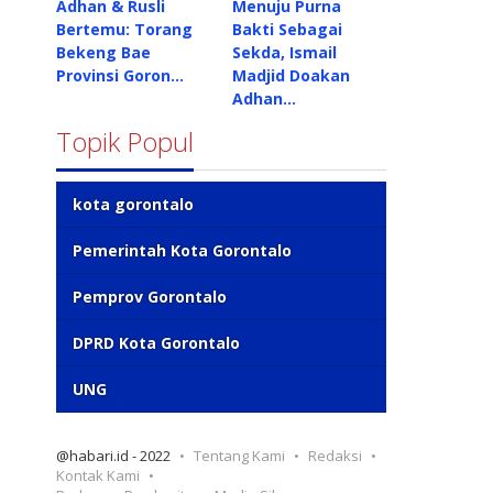
Adhan & Rusli
Menuju Purna
Bertemu: Torang
Bakti Sebagai
Bekeng Bae
Sekda, Ismail
Provinsi Goron…
Madjid Doakan
Adhan…
Topik Popul
kota gorontalo
Pemerintah Kota Gorontalo
Pemprov Gorontalo
DPRD Kota Gorontalo
UNG
@habari.id - 2022
Tentang Kami
Redaksi
Kontak Kami