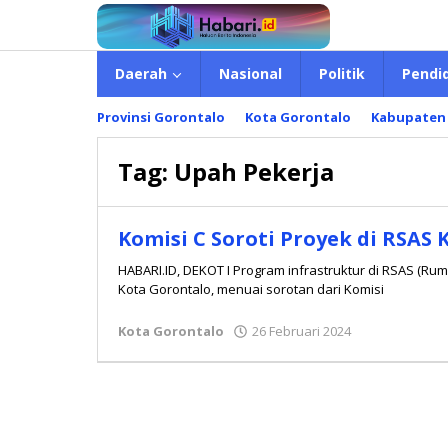
Lewati
ke
konten
Daerah
Nasional
Politik
Pendi
Provinsi Gorontalo
Kota Gorontalo
Kabupaten
Tag:
Upah Pekerja
Komisi C Soroti Proyek di RSAS
HABARI.ID, DEKOT I Program infrastruktur di RSAS (Rum
Kota Gorontalo, menuai sorotan dari Komisi
Kota Gorontalo
26 Februari 2024
oleh
Redaksi