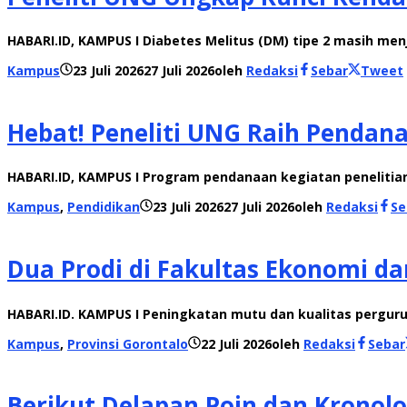
HABARI.ID, KAMPUS I Diabetes Melitus (DM) tipe 2 masih me
Kampus
23 Juli 2026
27 Juli 2026
oleh
Redaksi
Sebar
Tweet
Hebat! Peneliti UNG Raih Pendan
HABARI.ID, KAMPUS I Program pendanaan kegiatan penelitian d
Kampus
,
Pendidikan
23 Juli 2026
27 Juli 2026
oleh
Redaksi
Se
Dua Prodi di Fakultas Ekonomi da
HABARI.ID. KAMPUS I Peningkatan mutu dan kualitas pergurua
Kampus
,
Provinsi Gorontalo
22 Juli 2026
oleh
Redaksi
Sebar
Berikut Delapan Poin dan Kronol