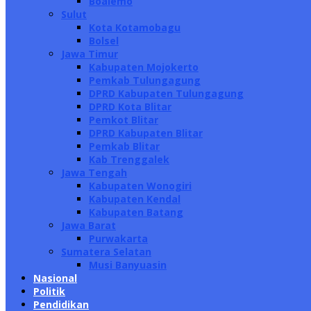
Boalemo
Sulut
Kota Kotamobagu
Bolsel
Jawa Timur
Kabupaten Mojokerto
Pemkab Tulungagung
DPRD Kabupaten Tulungagung
DPRD Kota Blitar
Pemkot Blitar
DPRD Kabupaten Blitar
Pemkab Blitar
Kab Trenggalek
Jawa Tengah
Kabupaten Wonogiri
Kabupaten Kendal
Kabupaten Batang
Jawa Barat
Purwakarta
Sumatera Selatan
Musi Banyuasin
Nasional
Politik
Pendidikan