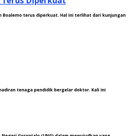
 Terus Diperkuat
Boalemo terus diperkuat. Hal ini terlihat dari kunjungan
iran tenaga pendidik bergelar doktor. Kali ini
as Negeri Gorontalo (UNG) dalam mewujudkan yang