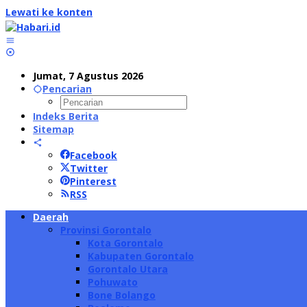
Lewati ke konten
Jumat, 7 Agustus 2026
Pencarian
Indeks Berita
Sitemap
Facebook
Twitter
Pinterest
RSS
Daerah
Provinsi Gorontalo
Kota Gorontalo
Kabupaten Gorontalo
Gorontalo Utara
Pohuwato
Bone Bolango