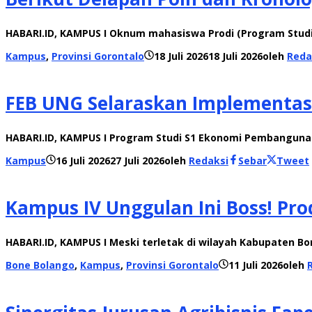
HABARI.ID, KAMPUS I Oknum mahasiswa Prodi (Program Studi) I
Kampus
,
Provinsi Gorontalo
18 Juli 2026
18 Juli 2026
oleh
Reda
FEB UNG Selaraskan Implementas
HABARI.ID, KAMPUS I Program Studi S1 Ekonomi Pembangunan 
Kampus
16 Juli 2026
27 Juli 2026
oleh
Redaksi
Sebar
Tweet
Kampus IV Unggulan Ini Boss! Pro
HABARI.ID, KAMPUS I Meski terletak di wilayah Kabupaten B
Bone Bolango
,
Kampus
,
Provinsi Gorontalo
11 Juli 2026
oleh