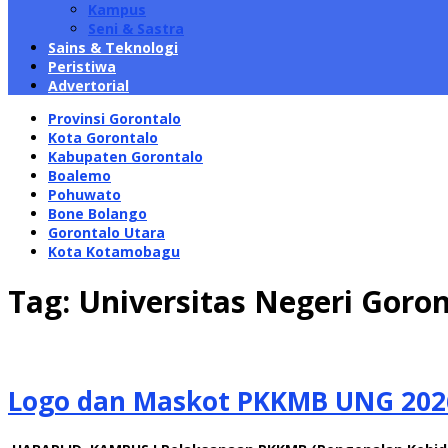
Kampus
Seni & Sastra
Sains & Teknologi
Peristiwa
Advertorial
Provinsi Gorontalo
Kota Gorontalo
Kabupaten Gorontalo
Boalemo
Pohuwato
Bone Bolango
Gorontalo Utara
Kota Kotamobagu
Tag:
Universitas Negeri Goron
Logo dan Maskot PKKMB UNG 202