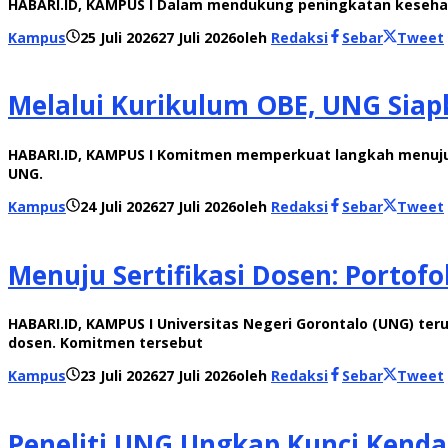
HABARI.ID, KAMPUS I Dalam mendukung peningkatan kesehata
Kampus
25 Juli 2026
27 Juli 2026
oleh
Redaksi
Sebar
Tweet
Melalui Kurikulum OBE, UNG Siap
HABARI.ID, KAMPUS I Komitmen memperkuat langkah menuju 
UNG.
Kampus
24 Juli 2026
27 Juli 2026
oleh
Redaksi
Sebar
Tweet
Menuju Sertifikasi Dosen: Portofo
HABARI.ID, KAMPUS I Universitas Negeri Gorontalo (UNG) 
dosen. Komitmen tersebut
Kampus
23 Juli 2026
27 Juli 2026
oleh
Redaksi
Sebar
Tweet
Peneliti UNG Ungkap Kunci Kenda