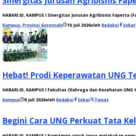
Sinergitas Jurusan Agribisnis F
HABARI.ID, KAMPUS I Sinergitas Jurusan Agribisnis Faperta (
Kampus
,
Provinsi Gorontalo
10 Juli 2026
oleh
Redaksi
Sebar
Hebat! Prodi Keperawatan UNG Te
HABARI.ID, KAMPUS I Fakultas Olahraga dan Kesehatan UNG t
Kampus
8 Juli 2026
oleh
Redaksi
Sebar
Tweet
Begini Cara UNG Perkuat Tata Ke
HABARI.ID, KAMPUS I Komitmen untuk terus melakukan peny