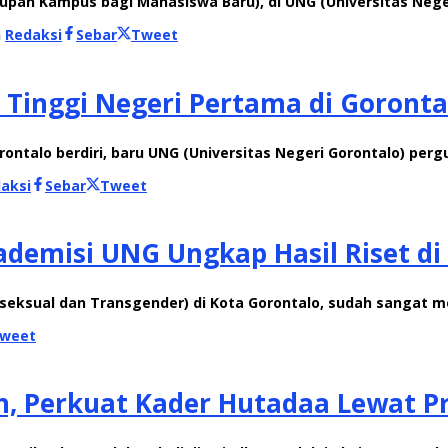
an Kampus bagi Mahasiswa Baru), di UNG (Universitas Negeri
h
Redaksi
Sebar
Tweet
 Tinggi Negeri Pertama di Goronta
ontalo berdiri, baru UNG (Universitas Negeri Gorontalo) pergu
aksi
Sebar
Tweet
ademisi UNG Ungkap Hasil Riset d
Biseksual dan Transgender) di Kota Gorontalo, sudah sangat m
weet
n, Perkuat Kader Hutadaa Lewat 