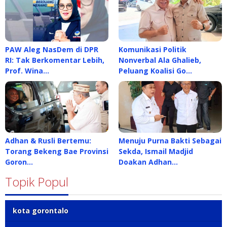
PAW Aleg NasDem di DPR
Komunikasi Politik
RI: Tak Berkomentar Lebih,
Nonverbal Ala Ghalieb,
Prof. Wina…
Peluang Koalisi Go…
Adhan & Rusli Bertemu:
Menuju Purna Bakti Sebagai
Torang Bekeng Bae Provinsi
Sekda, Ismail Madjid
Goron…
Doakan Adhan…
Topik Popul
kota gorontalo