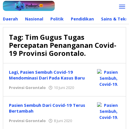
Lewati
ke
konten
Daerah
Nasional
Politik
Pendidikan
Sains & Tekn
Tag:
Tim Gugus Tugas
Percepatan Penanganan Covid-
19 Provinsi Gorontalo.
Lagi, Pasien Sembuh Covid-19
Mendominasi Dari Pada Kasus Baru
Provinsi Gorontalo
10 Juni 2020
oleh
Redaksi
Pasien Sembuh Dari Covid-19 Terus
Bertambah
Provinsi Gorontalo
8 Juni 2020
oleh
Redaksi