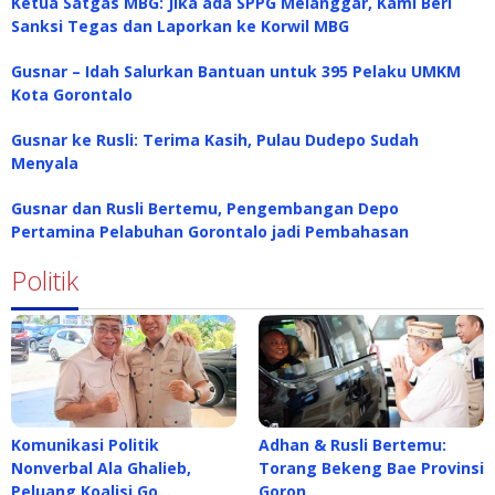
Ketua Satgas MBG: Jika ada SPPG Melanggar, Kami Beri
Sanksi Tegas dan Laporkan ke Korwil MBG
Gusnar – Idah Salurkan Bantuan untuk 395 Pelaku UMKM
Kota Gorontalo
Gusnar ke Rusli: Terima Kasih, Pulau Dudepo Sudah
Menyala
Gusnar dan Rusli Bertemu, Pengembangan Depo
Pertamina Pelabuhan Gorontalo jadi Pembahasan
Politik
Komunikasi Politik
Adhan & Rusli Bertemu:
Nonverbal Ala Ghalieb,
Torang Bekeng Bae Provinsi
Peluang Koalisi Go…
Goron…