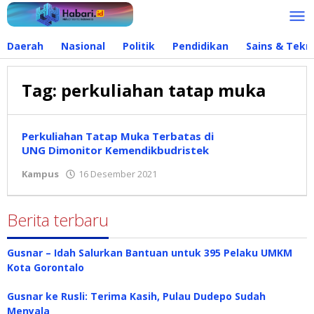
Lewati
ke
konten
Daerah
Nasional
Politik
Pendidikan
Sains & Tekn
Tag:
perkuliahan tatap muka
Perkuliahan Tatap Muka Terbatas di
UNG Dimonitor Kemendikbudristek
Kampus
16 Desember 2021
oleh
Hidayat
Mokambu
Berita terbaru
Gusnar – Idah Salurkan Bantuan untuk 395 Pelaku UMKM
Kota Gorontalo
Gusnar ke Rusli: Terima Kasih, Pulau Dudepo Sudah
Menyala