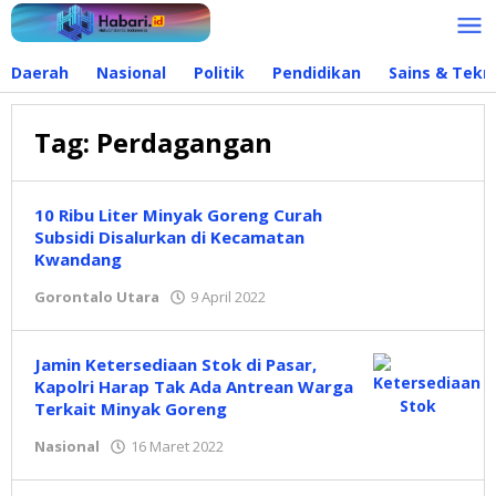
Lewati
ke
konten
Daerah
Nasional
Politik
Pendidikan
Sains & Tekn
Tag:
Perdagangan
10 Ribu Liter Minyak Goreng Curah
Subsidi Disalurkan di Kecamatan
Kwandang
Gorontalo Utara
9 April 2022
oleh
Dwi
Manoppo
Jamin Ketersediaan Stok di Pasar,
Kapolri Harap Tak Ada Antrean Warga
Terkait Minyak Goreng
Nasional
16 Maret 2022
oleh
Dwi
Manoppo