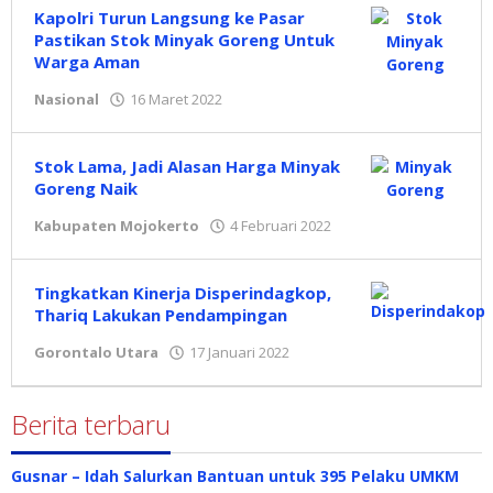
Kapolri Turun Langsung ke Pasar
Pastikan Stok Minyak Goreng Untuk
Warga Aman
Nasional
16 Maret 2022
oleh
Dwi
Manoppo
Stok Lama, Jadi Alasan Harga Minyak
Goreng Naik
Kabupaten Mojokerto
4 Februari 2022
oleh
Dwi
Manoppo
Tingkatkan Kinerja Disperindagkop,
Thariq Lakukan Pendampingan
Gorontalo Utara
17 Januari 2022
oleh
Dwi
Manoppo
Berita terbaru
Gusnar – Idah Salurkan Bantuan untuk 395 Pelaku UMKM