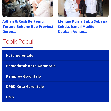
Adhan & Rusli Bertemu:
Menuju Purna Bakti Sebagai
Torang Bekeng Bae Provinsi
Sekda, Ismail Madjid
Goron…
Doakan Adhan…
Topik Popul
kota gorontalo
Pemerintah Kota Gorontalo
Pemprov Gorontalo
DPRD Kota Gorontalo
UNG