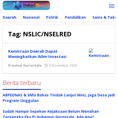
Lewati
ke
konten
Daerah
Nasional
Politik
Pendidikan
Sains & Tekn
Tag:
NSLIC/NSELRED
Kemitraan Daerah Dapat
Meningkatkan Iklim Investasi
Provinsi Gorontalo
6 November 2020
oleh
Redaksi
Berita terbaru
ABPEDNAS & SMSI Bahas Tindak Lanjut MoU, Jaga Desa jadi
Program Unggulan
Sudah Hampir Sepekan Kejaksaan Belum Menahan
Tersangka Eks Pj Gubernur Gorontalo, Ada Apa?