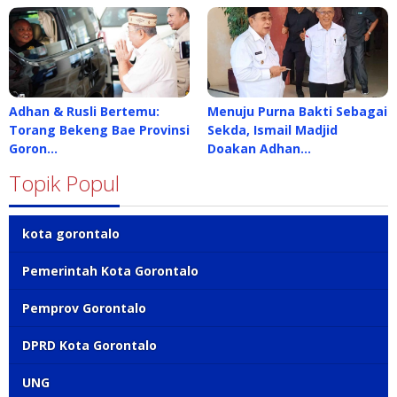
Adhan & Rusli Bertemu:
Menuju Purna Bakti Sebagai
Torang Bekeng Bae Provinsi
Sekda, Ismail Madjid
Goron…
Doakan Adhan…
Topik Popul
kota gorontalo
Pemerintah Kota Gorontalo
Pemprov Gorontalo
DPRD Kota Gorontalo
UNG