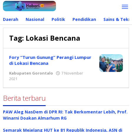
Lewati
ke
konten
Daerah
Nasional
Politik
Pendidikan
Sains & Tekn
Tag:
Lokasi Bencana
Fory “Turun Gunung” Perangi Lumpur
di Lokasi Bencana
Kabupaten Gorontalo
7 November
2021
oleh
Redaksi
Berita terbaru
PAW Aleg NasDem di DPR RI: Tak Berkomentar Lebih, Prof.
Winarni Doakan Almarhum RG
Semarak Mejelang HUT ke 81 Republik Indonesia, ASN di