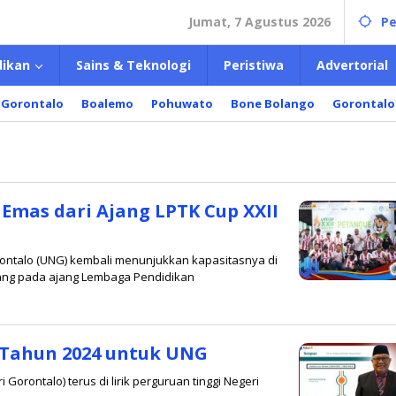
Jumat, 7 Agustus 2026
Pe
dikan
Sains & Teknologi
Peristiwa
Advertorial
 Gorontalo
Boalemo
Pohuwato
Bone Bolango
Gorontalo
Emas dari Ajang LPTK Cup XXII
rontalo (UNG) kembali menunjukkan kapasitasnya di
ang pada ajang Lembaga Pendidikan
oleh
Redaksi
l Tahun 2024 untuk UNG
Gorontalo) terus di lirik perguruan tinggi Negeri