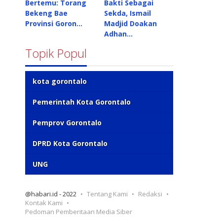
Bertemu: Torang
Bakti Sebagai
Bekeng Bae
Sekda, Ismail
Provinsi Goron…
Madjid Doakan
Adhan…
Topik Popul
kota gorontalo
Pemerintah Kota Gorontalo
Pemprov Gorontalo
DPRD Kota Gorontalo
UNG
@habari.id - 2022
Tentang Kami
Redaksi
Kontak Kami
Pedoman Pemberitaan Media Siber