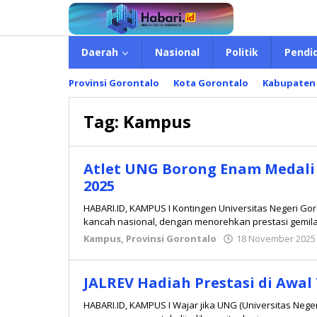
Lewati
ke
konten
Daerah
Nasional
Politik
Pendi
Provinsi Gorontalo
Kota Gorontalo
Kabupaten
Tag:
Kampus
Atlet UNG Borong Enam Medali 
2025
HABARI.ID, KAMPUS I Kontingen Universitas Negeri Go
kancah nasional, dengan menorehkan prestasi gemil
Kampus
,
Provinsi Gorontalo
18 November 2025
JALREV Hadiah Prestasi di Awa
HABARI.ID, KAMPUS I Wajar jika UNG (Universitas Negeri 