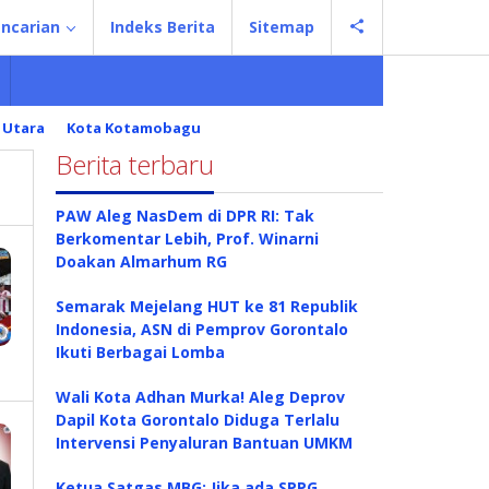
ncarian
Indeks Berita
Sitemap
 Utara
Kota Kotamobagu
Berita terbaru
PAW Aleg NasDem di DPR RI: Tak
Berkomentar Lebih, Prof. Winarni
Doakan Almarhum RG
Semarak Mejelang HUT ke 81 Republik
Indonesia, ASN di Pemprov Gorontalo
Ikuti Berbagai Lomba
Wali Kota Adhan Murka! Aleg Deprov
Dapil Kota Gorontalo Diduga Terlalu
Intervensi Penyaluran Bantuan UMKM
Ketua Satgas MBG: Jika ada SPPG