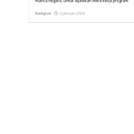
manca negara, untuk dijadikan mitra kerja program
Kampus
2 Januari 2024
oleh
Redaksi