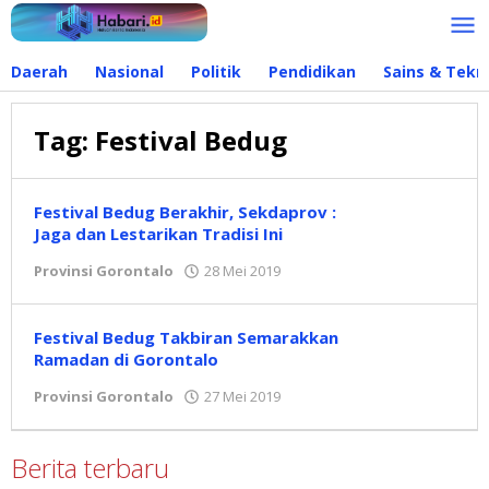
Lewati
ke
konten
Daerah
Nasional
Politik
Pendidikan
Sains & Tekn
Tag:
Festival Bedug
Festival Bedug Berakhir, Sekdaprov :
Jaga dan Lestarikan Tradisi Ini
Provinsi Gorontalo
28 Mei 2019
oleh
admin
Festival Bedug Takbiran Semarakkan
Ramadan di Gorontalo
Provinsi Gorontalo
27 Mei 2019
oleh
admin
Berita terbaru