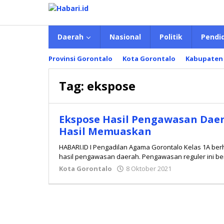
Lewati
ke
konten
Daerah
Nasional
Politik
Pendi
Provinsi Gorontalo
Kota Gorontalo
Kabupaten
Tag:
ekspose
Ekspose Hasil Pengawasan Daer
Hasil Memuaskan
HABARI.ID I Pengadilan Agama Gorontalo Kelas 1A b
hasil pengawasan daerah. Pengawasan reguler ini b
Kota Gorontalo
8 Oktober 2021
oleh
Hidayat
Mokambu