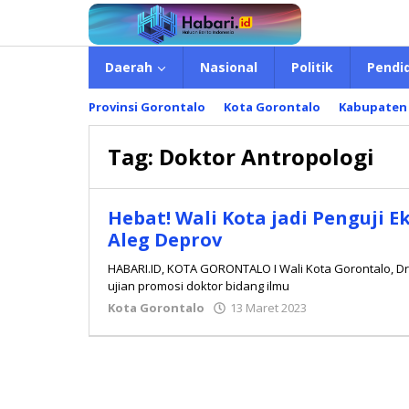
Lewati
ke
konten
Daerah
Nasional
Politik
Pendi
Provinsi Gorontalo
Kota Gorontalo
Kabupaten
Tag:
Doktor Antropologi
Hebat! Wali Kota jadi Penguji 
Aleg Deprov
HABARI.ID, KOTA GORONTALO I Wali Kota Gorontalo, Dr.
ujian promosi doktor bidang ilmu
Kota Gorontalo
13 Maret 2023
oleh
Redaksi