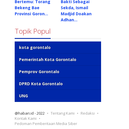
Bertemu: Torang
Bakti Sebagai
Bekeng Bae
Sekda, Ismail
Provinsi Goron…
Madjid Doakan
Adhan…
Topik Popul
kota gorontalo
Pemerintah Kota Gorontalo
Pemprov Gorontalo
DPRD Kota Gorontalo
UNG
@habari.id - 2022
Tentang Kami
Redaksi
Kontak Kami
Pedoman Pemberitaan Media Siber