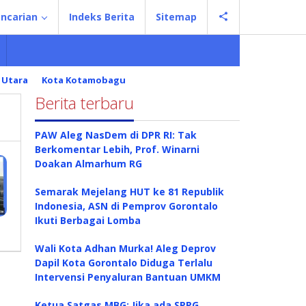
ncarian
Indeks Berita
Sitemap
 Utara
Kota Kotamobagu
Berita terbaru
PAW Aleg NasDem di DPR RI: Tak
Berkomentar Lebih, Prof. Winarni
Doakan Almarhum RG
Semarak Mejelang HUT ke 81 Republik
Indonesia, ASN di Pemprov Gorontalo
Ikuti Berbagai Lomba
Wali Kota Adhan Murka! Aleg Deprov
Dapil Kota Gorontalo Diduga Terlalu
Intervensi Penyaluran Bantuan UMKM
Ketua Satgas MBG: Jika ada SPPG