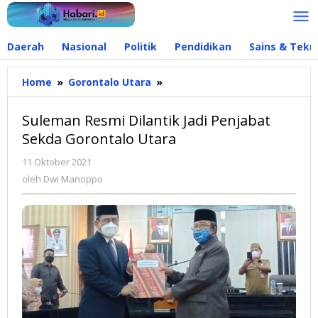
Lewati
ke
konten
Daerah
Nasional
Politik
Pendidikan
Sains & Tekn
Home
»
Gorontalo Utara
»
Suleman
Resmi
Dilantik
Suleman Resmi Dilantik Jadi Penjabat
Jadi
Sekda Gorontalo Utara
Penjabat
Sekda
11 Oktober 2021
oleh
Gorontalo
Dwi
oleh
Dwi Manoppo
Utara
Manoppo