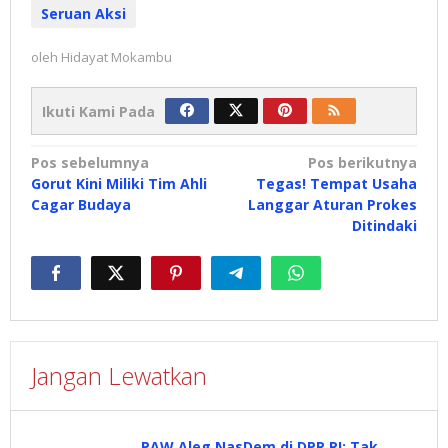
Seruan Aksi
oleh
Hidayat Mokambu
Ikuti Kami Pada
Navigasi
Pos sebelumnya
Pos berikutnya
Gorut Kini Miliki Tim Ahli
Tegas! Tempat Usaha
pos
Cagar Budaya
Langgar Aturan Prokes
Ditindaki
Jangan Lewatkan
PAW Aleg NasDem di DPR RI: Tak