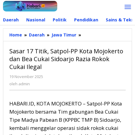
Lewati
ke
konten
Daerah
Nasional
Politik
Pendidikan
Sains & Tekn
Home
»
Daerah
»
Jawa Timur
»
Sasar
17
Titik,
Sasar 17 Titik, Satpol-PP Kota Mojokerto
Satpol-
dan Bea Cukai Sidoarjo Razia Rokok
PP
Cukai Ilegal
Kota
Mojokerto
19 November 2025
oleh
dan
admin
oleh
admin
Bea
Cukai
Sidoarjo
HABARI.ID, KOTA MOJOKERTO – Satpol-PP Kota
Razia
Rokok
Mojokerto bersama Tim gabungan Bea Cukai
Cukai
Tipe Madya Pabean B (KPPBC TMP B) Sidoarjo,
Ilegal
kembali menggelar operasi sidak rokok cukai