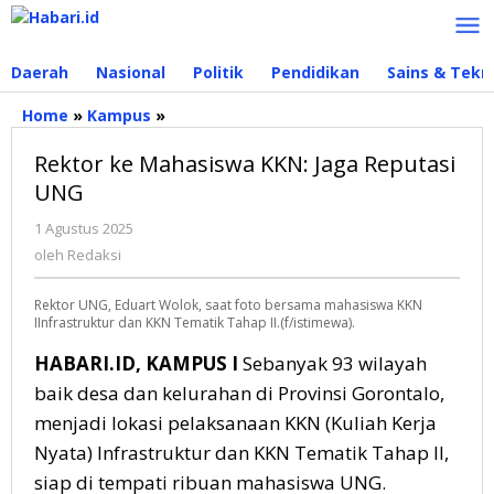
Lewati
ke
konten
Daerah
Nasional
Politik
Pendidikan
Sains & Tekn
Home
»
Kampus
»
Rektor
ke
Rektor ke Mahasiswa KKN: Jaga Reputasi
Mahasiswa
KKN:
UNG
Jaga
1 Agustus 2025
oleh
Reputasi
Redaksi
UNG
oleh
Redaksi
Rektor UNG, Eduart Wolok, saat foto bersama mahasiswa KKN
IInfrastruktur dan KKN Tematik Tahap II.(f/istimewa).
HABARI.ID, KAMPUS I
Sebanyak 93 wilayah
baik desa dan kelurahan di Provinsi Gorontalo,
menjadi lokasi pelaksanaan KKN (Kuliah Kerja
Nyata) Infrastruktur dan KKN Tematik Tahap II,
siap di tempati ribuan mahasiswa UNG.