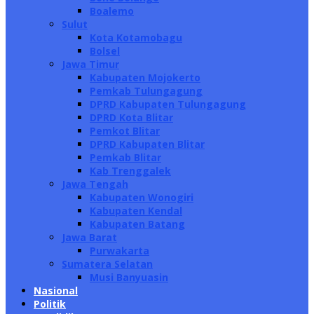
Boalemo
Sulut
Kota Kotamobagu
Bolsel
Jawa Timur
Kabupaten Mojokerto
Pemkab Tulungagung
DPRD Kabupaten Tulungagung
DPRD Kota Blitar
Pemkot Blitar
DPRD Kabupaten Blitar
Pemkab Blitar
Kab Trenggalek
Jawa Tengah
Kabupaten Wonogiri
Kabupaten Kendal
Kabupaten Batang
Jawa Barat
Purwakarta
Sumatera Selatan
Musi Banyuasin
Nasional
Politik