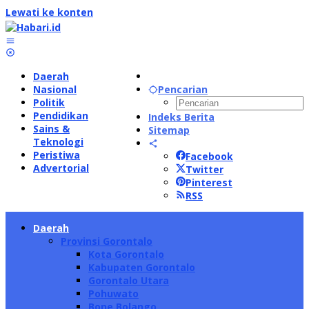
Lewati ke konten
Daerah
Nasional
Pencarian
Politik
Pendidikan
Indeks Berita
Sains &
Sitemap
Teknologi
Peristiwa
Facebook
Advertorial
Twitter
Pinterest
RSS
Daerah
Provinsi Gorontalo
Kota Gorontalo
Kabupaten Gorontalo
Gorontalo Utara
Pohuwato
Bone Bolango