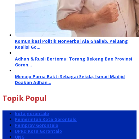
Komunikasi Politik Nonverbal Ala Ghalieb, Peluang
Koalisi Go…
Adhan & Rusli Bertemu: Torang Bekeng Bae Provinsi
Goron…
Menuju Purna Bakti Sebagai Sekda, Ismail Madjid
Doakan Adhan…
Topik Popul
kota gorontalo
Pemerintah Kota Gorontalo
Pemprov Gorontalo
DPRD Kota Gorontalo
UNG