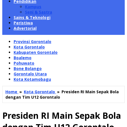
Pendidikan
Kampus
Seni & Sastra
Sains & Teknologi
Peristiwa
Advertorial
Provinsi Gorontalo
Kota Gorontalo
Kabupaten Gorontalo
Boalemo
Pohuwato
Bone Bolango
Gorontalo Utara
Kota Kotamobagu
Home
»
Kota Gorontalo
»
Presiden RI Main Sepak Bola
dengan Tim U12 Gorontalo
Presiden RI Main Sepak Bola