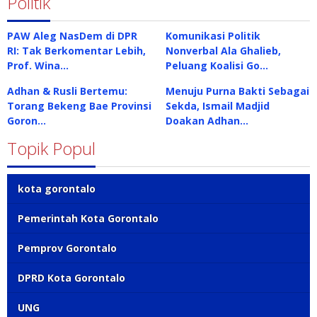
Politik
PAW Aleg NasDem di DPR
Komunikasi Politik
RI: Tak Berkomentar Lebih,
Nonverbal Ala Ghalieb,
Prof. Wina…
Peluang Koalisi Go…
Adhan & Rusli Bertemu:
Menuju Purna Bakti Sebagai
Torang Bekeng Bae Provinsi
Sekda, Ismail Madjid
Goron…
Doakan Adhan…
Topik Popul
kota gorontalo
Pemerintah Kota Gorontalo
Pemprov Gorontalo
DPRD Kota Gorontalo
UNG