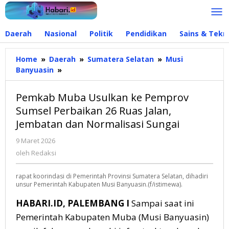
Lewati
ke
konten
Daerah
Nasional
Politik
Pendidikan
Sains & Tekn
Home
»
Daerah
»
Sumatera Selatan
»
Musi
Banyuasin
»
Pemkab
Muba
Usulkan
Pemkab Muba Usulkan ke Pemprov
ke
Sumsel Perbaikan 26 Ruas Jalan,
Pemprov
Jembatan dan Normalisasi Sungai
Sumsel
Perbaikan
9 Maret 2026
oleh
26
Redaksi
oleh
Redaksi
Ruas
Jalan,
rapat koorindasi di Pemerintah Provinsi Sumatera Selatan, dihadiri
Jembatan
unsur Pemerintah Kabupaten Musi Banyuasin.(f/istimewa).
dan
Normalisasi
HABARI.ID, PALEMBANG I
Sampai saat ini
Sungai
Pemerintah Kabupaten Muba (Musi Banyuasin)