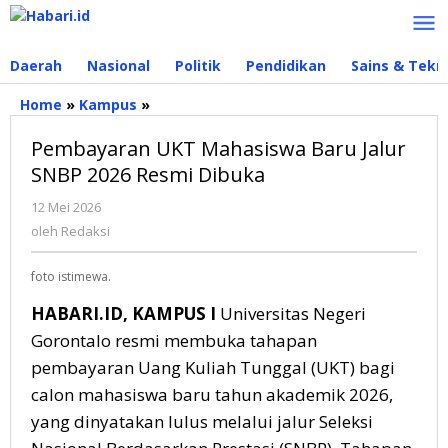
Lewati
ke
konten
Daerah
Nasional
Politik
Pendidikan
Sains & Tekn
Home
»
Kampus
»
Pembayaran
UKT
Pembayaran UKT Mahasiswa Baru Jalur
Mahasiswa
Baru
SNBP 2026 Resmi Dibuka
Jalur
12 Mei 2026
oleh
SNBP
Redaksi
2026
oleh
Redaksi
Resmi
Dibuka
foto istimewa.
HABARI.ID, KAMPUS I
Universitas Negeri
Gorontalo resmi membuka tahapan
pembayaran Uang Kuliah Tunggal (UKT) bagi
calon mahasiswa baru tahun akademik 2026,
yang dinyatakan lulus melalui jalur Seleksi