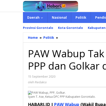
Lewati
ke
konten
Daerah
Nasional
Politik
Pendi
Provinsi Gorontalo
Kota Gorontalo
Kabupaten
Home
»
Politik
»
PAW
Wabup
Tak
PAW Wabup Tak 
Pengaruhi
Kekuatan
PPP dan Golkar d
PPP
dan
Golkar
15 September 2020
oleh
di
Redaksi
oleh
Redaksi
Pilkada
2020
Syam T. Ase, Ketua DPC PPP Kabupaten Gorontalo.
HABARI.ID I
PAW Wabup
(Wakil Bupat