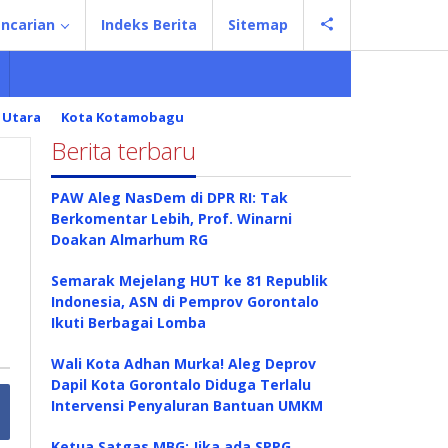
ncarian
Indeks Berita
Sitemap
 Utara
Kota Kotamobagu
Berita terbaru
PAW Aleg NasDem di DPR RI: Tak
Berkomentar Lebih, Prof. Winarni
Doakan Almarhum RG
Semarak Mejelang HUT ke 81 Republik
Indonesia, ASN di Pemprov Gorontalo
Ikuti Berbagai Lomba
Wali Kota Adhan Murka! Aleg Deprov
Dapil Kota Gorontalo Diduga Terlalu
Intervensi Penyaluran Bantuan UMKM
Ketua Satgas MBG: Jika ada SPPG