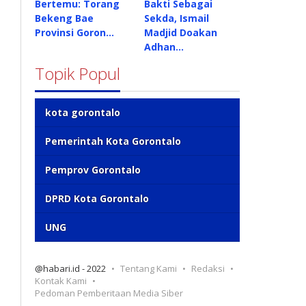
Bertemu: Torang
Bakti Sebagai
Bekeng Bae
Sekda, Ismail
Provinsi Goron…
Madjid Doakan
Adhan…
Topik Popul
kota gorontalo
Pemerintah Kota Gorontalo
Pemprov Gorontalo
DPRD Kota Gorontalo
UNG
@habari.id - 2022
Tentang Kami
Redaksi
Kontak Kami
Pedoman Pemberitaan Media Siber