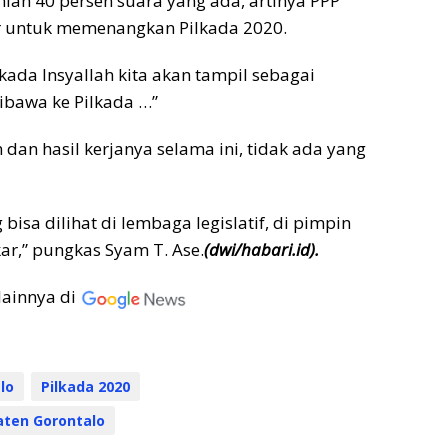
mlah 40 persen suara yang ada, artinya PPP
r untuk memenangkan Pilkada 2020.
ilkada Insyallah kita akan tampil sebagai
ibawa ke Pilkada …”
dan hasil kerjanya selama ini, tidak ada yang
bisa dilihat di lembaga legislatif, di pimpin
ar,” pungkas Syam T. Ase.
(dwi/habari.id).
lainnya di
lo
Pilkada 2020
ten Gorontalo